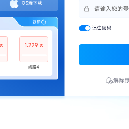
IOS端下载
刷新
记住密码
 s
1.229 s
1.527 s
1.685 s
线路4
线路5
线路3
解除