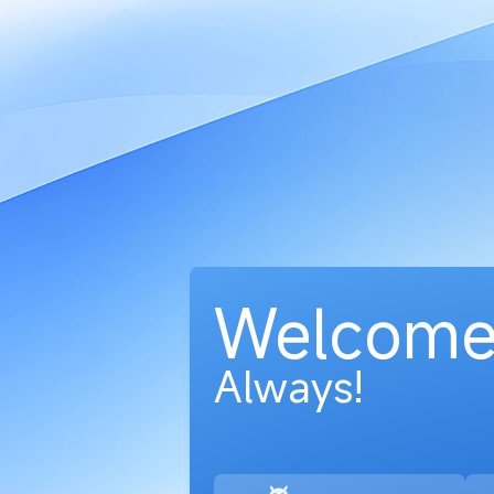
Welcom
Always!